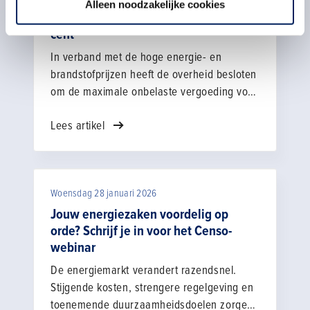
Overheidsmaatregel: onbelaste
Alleen noodzakelijke cookies
kilometervergoeding van 23 naar 25
cent
In verband met de hoge energie- en
brandstofprijzen heeft de overheid besloten
om de maximale onbelaste vergoeding voor
werknemers te verhogen van 23 naar 25
Lees artikel
cent per kilometer. De maatregel geldt met
terugwerkende kracht vanaf 1 januari 2026.
Woensdag 28 januari 2026
Jouw energiezaken voordelig op
orde? Schrijf je in voor het Censo-
webinar
De energiemarkt verandert razendsnel.
Stijgende kosten, strengere regelgeving en
toenemende duurzaamheidsdoelen zorgen