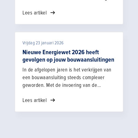
voor grote uitdagingen in de bouwsector.
Lees artikel
Daarom bundelen Censo en Bouwend
Nederland hun krachten — en dat levert jou
als lid directe voordelen op!
Vrijdag 23 januari 2026
Nieuwe Energiewet 2026 heeft
gevolgen op jouw bouwaansluitingen
In de afgelopen jaren is het verkrijgen van
een bouwaansluiting steeds complexer
geworden. Met de invoering van de
Energiewet 2026 wordt dit niet
Lees artikel
eenvoudiger. De wet introduceert
aanvullende verplichtingen en legt meer
verantwoordelijkheid bij de ondernemer.
Deze wijzigingen hebben directe gevolgen
voor uw bouwaansluitingen en