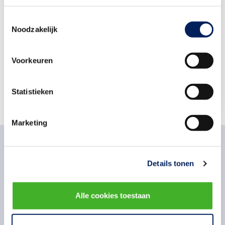
Richard Massar
Toestemmingsselectie
Manager communicatie
Bouwend
Noodzakelijk
Nederland
Stuur een e-mail
Voorkeuren
06-11407345
Statistieken
Marketing
Details tonen
Gerelateerd nieuws
Alle cookies toestaan
Woensdag 27 mei 2026