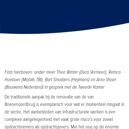
Foto hierboven: onder meer Theo Winter (Dura Vermeer), Remco
Hoeboer (Mobilis TBI), Bart Smolders (Heijmans) en Arno Visser
(Bouwend Nederland) in gesprek met de Tweede Kamer
De traditionele aanpak bij de renovatie van de van
Brienenoordbrug is exemplarisch voor wat er momenteel misgaat in
de sector. Het aanbesteden van infrastructurele werken is een
complexe aangelegenheid met vaak grote risico’s voor zowel
opdrachtnemers als opdrachtgevers. Met het oog op de enorme