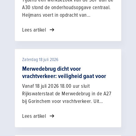
A30 stond de onderhoudsopgave centraal.
Heijmans voert in opdracht van
Rijkswaterstaat groot onderhoud uit aan de
Lees artikel
A30 tussen Barneveld (A1) en Ede-Noord
(Lunteren). De werkzaamheden zijn
noodzakelijk, omdat de weg het einde van
de levensduur heeft bereikt. Chris Stoffer:
Zaterdag 18 juli 2026
"Ik moet zorgen dat er voldoende
randvoorwaarde zijn in geld, zodat de markt
Merwedebrug dicht voor
en Rijkswaterstaat het samen goed kunnen
vrachtverkeer: veiligheid gaat voor
doen".
Vanaf 18 juli 2026 18.00 uur sluit
Rijkswaterstaat de Merwedebrug in de A27
bij Gorinchem voor vrachtverkeer. Uit
recente proeven blijkt dat de conditie van
Lees artikel
de brug slechter is dan verwacht. We
roepen onze leden op om de brug niet te
gebruiken voor zwaar transport en