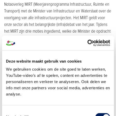
Notaoverleg MIRT (Meerjarenprogramma Infrastructuur, Ruimte en
Transport) met de Minister van Infrastructuur en Waterstaat over de
voortgang van alle infrastructuurprojecten. Het MIRT geldt voor
onze sector als het belangrijkste (infra)debat van het jaar. Tijdens
het MIRT zijn drie moties ingediend, welke de Minister de opdracht
geven om te komen tot een beter aanbestedingsproces. Deze
moties zijn onlangs in stemming gebracht en door een grote
meerderheid van de Tweede Kamer aangenomen:
Motie
ingediend door PVV, VVD, BBB, NSC, CDA, CU over het
Deze website maakt gebruik van cookies
clusteren van aanbestedingen om aannemers langjarig
We gebruiken cookies om de site goed te laten werken,
zekerheid te bieden en de aanbestedingskosten te drukken.
YouTube-video’s af te spelen, content en advertenties te
personaliseren en verkeer te analyseren. Ook delen we
Motie
ingediend door PVV, VVD, CDA, CU over onderzoeken of
info met onze partners voor social media, advertenties en
de ruimte die de Aanbestedingswet biedt optimaal wordt benut
analyse.
bij de huidige wijze van aanbesteden.
Motie
ingediend door VVD, GroenLinks-PvdA, CU over versneld
inzicht in de staat van de infrastructuur en een plan voor een
Toestemmingsselectie