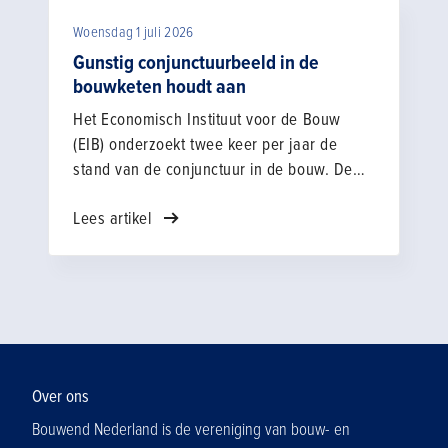
omleidingsroutes te volgen. De veiligheid
Woensdag 1 juli 2026
van alle weggebruikers staat voorop.
Gunstig conjunctuurbeeld in de
bouwketen houdt aan
Het Economisch Instituut voor de Bouw
(EIB) onderzoekt twee keer per jaar de
stand van de conjunctuur in de bouw. De
resultaten over de eerste helft van 2026
Lees artikel
blijven gunstig. De werkvoorraad nam in
alle schakels van de bouwketen toe. De
verwachtingen voor omzet en personeel
bleven over de hele keten stabiel, met
vooral bij installatiebedrijven een duidelijke
verbetering van de omzetverwachtingen.
Over ons
Bouwend Nederland is de vereniging van bouw- en