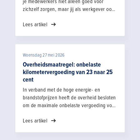
je medewerkers niet alleen goed voor
werken.
zichzelf zorgen, maar jij als werkgever ook
je verantwoordelijkheden neemt. Daar
Lees artikel
hebben we afspraken over gemaakt in de
cao Bouw & Infra, maar natuurlijk zijn er
ook nog andere maatregelen. In dit artikel
zetten we een en ander op een rijtje.
Woensdag 27 mei 2026
Overheidsmaatregel: onbelaste
kilometervergoeding van 23 naar 25
cent
In verband met de hoge energie- en
brandstofprijzen heeft de overheid besloten
om de maximale onbelaste vergoeding voor
werknemers te verhogen van 23 naar 25
Lees artikel
cent per kilometer. De maatregel geldt met
terugwerkende kracht vanaf 1 januari 2026.