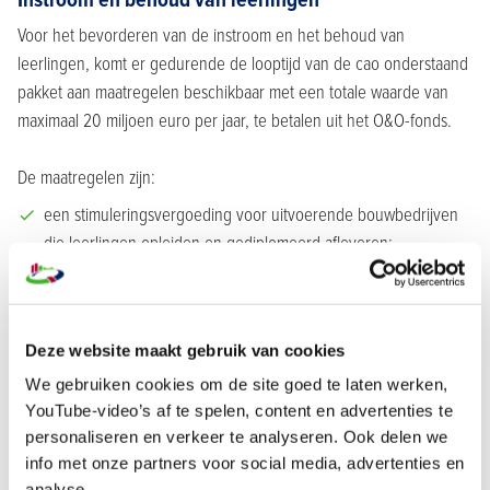
Voor het bevorderen van de instroom en het behoud van
leerlingen, komt er gedurende de looptijd van de cao onderstaand
pakket aan maatregelen beschikbaar met een totale waarde van
maximaal 20 miljoen euro per jaar, te betalen uit het O&O-fonds.
De maatregelen zijn:
een stimuleringsvergoeding voor uitvoerende bouwbedrijven
die leerlingen opleiden en gediplomeerd afleveren;
voor leerlingen de bestaande diplomabonus;
stimuleren van kleine opleidingen bij ROC’s.
Deze website maakt gebruik van cookies
Nadere invulling door DB cao.
We gebruiken cookies om de site goed te laten werken,
Cao-partijen gaan in overleg met de opleidingsbedrijven om te
YouTube-video’s af te spelen, content en advertenties te
bezien welke maatregelen nog meer nodig zijn om de instroom van
personaliseren en verkeer te analyseren. Ook delen we
leerlingen te bevorderen.
info met onze partners voor social media, advertenties en
analyse.