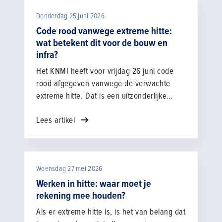
Donderdag 25 juni 2026
Code rood vanwege extreme hitte:
wat betekent dit voor de bouw en
infra?
Het KNMI heeft voor vrijdag 26 juni code
rood afgegeven vanwege de verwachte
extreme hitte. Dat is een uitzonderlijke
situatie die ook gevolgen heeft voor het
Lees artikel
werken in de bouw en infra. Veilig en
gezond werken staat altijd voorop.
Werkgevers en werknemers doen er
daarom goed aan om de werkzaamheden
Woensdag 27 mei 2026
opnieuw te beoordelen en waar nodig
aanvullende maatregelen te nemen. Het
Werken in hitte: waar moet je
hitteprotocol van Volandis biedt daarvoor
rekening mee houden?
praktische handvatten. Ook de cao Bouw &
Als er extreme hitte is, is het van belang dat
Infra bevat afspraken over veilig en gezond