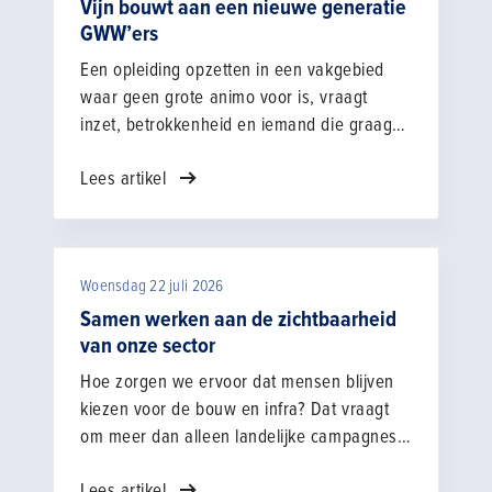
Heerhugowaard. “Wij richten onze
Vijn bouwt aan een nieuwe generatie
GWW’ers
opleidingen zo in dat jongeren niet alleen
de kneepjes van het vak leren, maar ook de
Een opleiding opzetten in een vakgebied
werknemersvaardigheden en het
waar geen grote animo voor is, vraagt
zelfvertrouwen om hun plek te vinden op de
inzet, betrokkenheid en iemand die graag
bouwplaats.”
dat stapje harder zet voor wat hij ‘prachtig
Lees artikel
werk’ vindt. Bij de nieuwe Grond-, Weg- en
Waterbouwopleidingen (GWW) in
Amsterdam is dat zonder meer Martin Vijn.
Als leermeester en coach bij het SPG
Woensdag 22 juli 2026
Noord-Holland stond hij aan de basis van
deze opleiding, die in goede samenwerking
Samen werken aan de zichtbaarheid
met het SPG sinds een jaar wordt
van onze sector
aangeboden via het ROC van Amsterdam.
Hoe zorgen we ervoor dat mensen blijven
Wat begon met één leerling, groeide in een
kiezen voor de bouw en infra? Dat vraagt
jaar uit tot een klas van 23.
om meer dan alleen landelijke campagnes.
Juist de combinatie van landelijke,
Lees artikel
regionale en lokale initiatieven maakt het