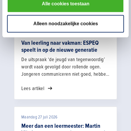
Alle cookies toestaan
Gerelateerd nieuws
Alleen noodzakelijke cookies
Maandag 3 augustus 2026
Van leerling naar vakman: ESPEQ
speelt in op de nieuwe generatie
De uitspraak ‘de jeugd van tegenwoordig’
wordt vaak gevolgd door rollende ogen.
Jongeren communiceren niet goed, hebben
een mindere werkethos en zijn
Lees artikel
materialistisch. “Als dat allemaal al zo zou
zijn, hoe gaan we daar dan mee om? Dat is
de vraag die je jezelf moet stellen.” Stef
Noppers werkt als manager Relatiebeheer
Maandag 27 juli 2026
en Marktontwikkeling bij ESPEQ
Bouwopleidingen uit het Noord-Hollandse
Meer dan een leermeester: Martin