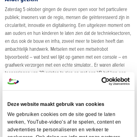
Zaterdag 5 oktober gingen de deuren open voor het particuliere
publiek; inwoners van de regio, mensen die geïnteresseerd zijn in
circulariteit, innovatie en digitalisering. Een uitgelezen moment om
aan ouders en hun kinderen te laten zien dat de technieksectoren,
en dus ook de bouw en infra, zoveel meer te bieden heeft dan
ambachtelijk handwerk. Metselen met een metselrobot
bijvoorbeeld – wat best wel lijkt op gamen met een console – en
graafwerk verzorgen met een echte simulator.. Er waren allerlei
toepassingen van 3D printen te zien en met een VR-bril kon een
virtuele wandeling door een bouwproject worden gemaakt. Voor
veel bezoekers een heel ander gezicht van de bouw dan ze
verwacht hadden. En dat was precies de bedoeling.
Deze website maakt gebruik van cookies
We gebruiken cookies om de site goed te laten
werken, YouTube-video’s af te spelen, content en
advertenties te personaliseren en verkeer te