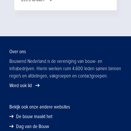
verschil. Van zichtbaarheid op scholen en
evenementen, tot verhalen uit de praktijk en
gesprekken in je eigen netwerk: elk
contactmoment draagt bij aan een positief
beeld van onze sector.
Over ons
Bouwend Nederland is de vereniging van bouw- en
infrabedrijven. Hierin werken ruim 4.600 leden samen binnen
regio's en afdelingen, vakgroepen en contactgroepen.
Word ook lid
Bekijk ook onze andere websites
De bouw maakt het
Dag van de Bouw