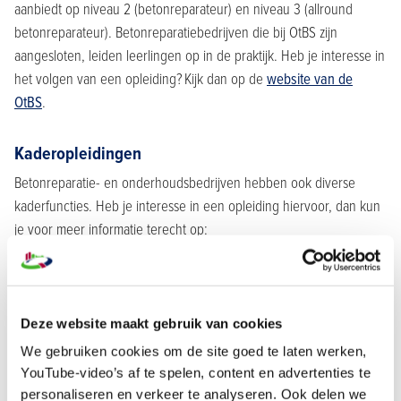
aanbiedt op niveau 2 (betonreparateur) en niveau 3 (allround
betonreparateur). Betonreparatiebedrijven die bij OtBS zijn
aangesloten, leiden leerlingen op in de praktijk. Heb je interesse in
het volgen van een opleiding? Kijk dan op de
website van de
OtBS
.
Kaderopleidingen
Betonreparatie- en onderhoudsbedrijven hebben ook diverse
kaderfuncties. Heb je interesse in een opleiding hiervoor, dan kun
je voor meer informatie terecht op:
www.betonvereniging.nl/opleidingen-en-cursussen
Nascholing
Deze website maakt gebruik van cookies
Ieder VBR-lidbedrijf is gecertificeerd volgens de
We gebruiken cookies om de site goed te laten werken,
BeoordelingsRichtinglijn 3201 betonreparatie. Die stelt onder meer
YouTube-video’s af te spelen, content en advertenties te
eisen aan opleiding en nascholing van medewerkers. De VBR
personaliseren en verkeer te analyseren. Ook delen we