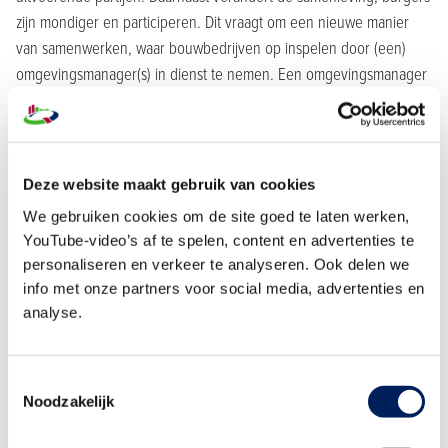
zijn mondiger en participeren. Dit vraagt om een nieuwe manier
van samenwerken, waar bouwbedrijven op inspelen door (een)
omgevingsmanager(s) in dienst te nemen. Een omgevingsmanager
is verantwoordelijk voor stakeholdermanagement, communicatie,
conditionering en verkeersmanagement, al kan de focus per
organisatie of per project verschillen. Meer weten?
Beluister dan
onze podcast
. Meer informatie over de Omgevingswet en
Deze website maakt gebruik van cookies
participatie
vind je op onze themapagina
.
We gebruiken cookies om de site goed te laten werken,
YouTube-video’s af te spelen, content en advertenties te
Samenwerken met woningcorporaties
personaliseren en verkeer te analyseren. Ook delen we
info met onze partners voor social media, advertenties en
Wij hebben onderzoek gedaan naar de samenwerking tussen
analyse.
bouwbedrijven en woningcorporaties. Uit dit onderzoek komt naar
voren dat bedrijven de samenwerking met woningcorporaties in
het algemeen als positief ervaren; ze hebben hen graag als
Toestemmingsselectie
opdrachtgever. Tegelijkertijd schetsen zij verbeteringen waar het
Noodzakelijk
gaat over het komen tot overeenstemming en afstemming.