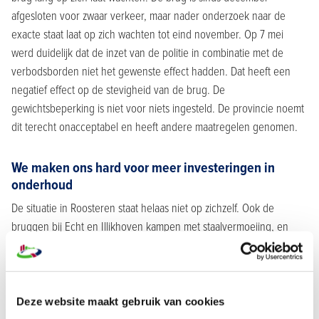
afgesloten voor zwaar verkeer, maar nader onderzoek naar de
exacte staat laat op zich wachten tot eind november. Op 7 mei
werd duidelijk dat de inzet van de politie in combinatie met de
verbodsborden niet het gewenste effect hadden. Dat heeft een
negatief effect op de stevigheid van de brug. De
gewichtsbeperking is niet voor niets ingesteld. De provincie noemt
dit terecht onacceptabel en heeft andere maatregelen genomen.
We maken ons hard voor meer investeringen in
onderhoud
De situatie in Roosteren staat helaas niet op zichzelf. Ook de
bruggen bij Echt en Illikhoven kampen met staalvermoeiing, en
landelijk is het beeld niet anders. We maken ons richting de politiek
hard voor structureel meer investeringen in de vervanging en
renovatie van onze infrastructuur. De Algemene Rekenkamer
becijferde het tekort op €34,5 miljard voor de komende jaren.
Deze website maakt gebruik van cookies