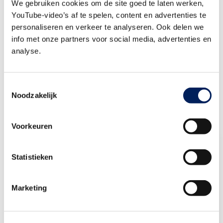
Zoals we eerder hebben bepleit
, moeten middelen naar voren
We gebruiken cookies om de site goed te laten werken,
worden gehaald en moet instandhouding absolute prioriteit krijgen.
YouTube-video’s af te spelen, content en advertenties te
Dit soort situaties, waarin weggebruikers maandenlang in
personaliseren en verkeer te analyseren. Ook delen we
onzekerheid verkeren over de veiligheid van een brug, moet
info met onze partners voor social media, advertenties en
analyse.
voorkomen worden. Daar zetten we ons
samen met de partners
en de sector voor in.
Foto via Provincie Limburg
Toestemmingsselectie
Noodzakelijk
Voorkeuren
Daphne Warnar
Statistieken
Senior
communicatieadviseur/woordvoerder
Marketing
Bouwend Nederland
Stuur een e-mail