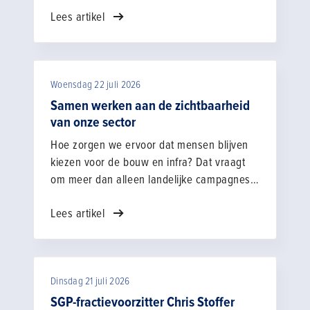
Beachclub Yacht 5 in Roermond. De
Lees artikel
sfeervolle locatie vormde het perfecte decor
om samen de zomer en bouwvakperiode in
te luiden.
Woensdag 22 juli 2026
Samen werken aan de zichtbaarheid
van onze sector
Hoe zorgen we ervoor dat mensen blijven
kiezen voor de bouw en infra? Dat vraagt
om meer dan alleen landelijke campagnes.
Juist de combinatie van landelijke,
Lees artikel
regionale en lokale initiatieven maakt het
verschil. Van zichtbaarheid op scholen en
evenementen, tot verhalen uit de praktijk en
gesprekken in je eigen netwerk: elk
Dinsdag 21 juli 2026
contactmoment draagt bij aan een positief
beeld van onze sector.
SGP-fractievoorzitter Chris Stoffer