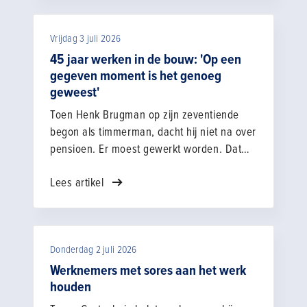
betekent dit?
Vrijdag 3 juli 2026
45 jaar werken in de bouw: 'Op een
gegeven moment is het genoeg
geweest'
Toen Henk Brugman op zijn zeventiende
begon als timmerman, dacht hij niet na over
pensioen. Er moest gewerkt worden. Dat
deed hij meer dan veertig jaar lang. Tot hij
Lees artikel
merkte dat zijn lichaam steeds vaker aangaf
dat het genoeg was geweest. "Het werk
werd niet per se zwaarder, maar je merkt
wel dat je zelf ouder wordt", vertelt Henk.
Donderdag 2 juli 2026
"Wat vroeger vanzelf ging, kost ineens
meer moeite." Na ruim 33 jaar bij
Werknemers met sores aan het werk
Gebroeders Snellen Sloopwerken besloot hij
houden
gebruik te maken van de