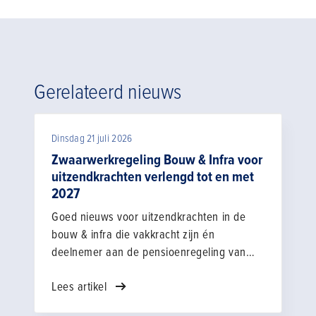
Gerelateerd nieuws
Dinsdag 21 juli 2026
Zwaarwerkregeling Bouw & Infra voor
uitzendkrachten verlengd tot en met
2027
Goed nieuws voor uitzendkrachten in de
bouw & infra die vakkracht zijn én
deelnemer aan de pensioenregeling van
bpfBOUW. De zwaarwerkregeling Bouw &
Lees artikel
Infra is voor uitzendkrachten met één jaar
verlengd tot en met 31 december 2027. Wat