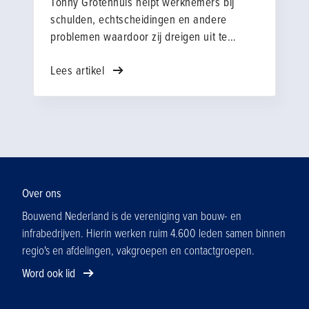
Tonny Grotenhuis helpt werknemers bij
zwaarwerkregeling.
schulden, echtscheidingen en andere
problemen waardoor zij dreigen uit te
vallen. In dienst van Bouwend Nederland
Lees artikel
Social Support probeert Tonny orde in de
sores te brengen en de mensen aan het
werk te houden.
Over ons
Bouwend Nederland is de vereniging van bouw- en
infrabedrijven. Hierin werken ruim 4.600 leden samen binnen
regio's en afdelingen, vakgroepen en contactgroepen.
Word ook lid