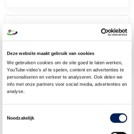
ArboDuo - Arbodienstverlening
We zorgen dat jouw medewerkers veilig, gezond en
met plezier aan het werk zijn en blijven.
Deze website maakt gebruik van cookies
Lees meer
We gebruiken cookies om de site goed te laten werken,
YouTube-video’s af te spelen, content en advertenties te
personaliseren en verkeer te analyseren. Ook delen we
info met onze partners voor social media, advertenties en
analyse.
Dit moet je weten wanneer jouw
Toestemmingsselectie
medewerker wilt doorwerken na
Noodzakelijk
pensioen