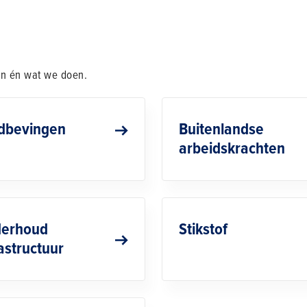
en én wat we doen.
dbevingen
Buitenlandse
arbeidskrachten
erhoud
Stikstof
rastructuur